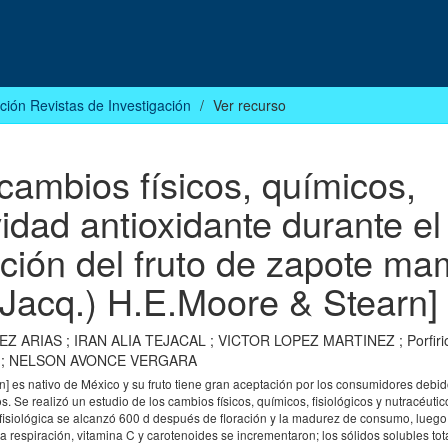
ción Revistas de Investigación
Ver recurso
cambios físicos, químicos,
ividad antioxidante durante el
ción del fruto de zapote m
(Jacq.) H.E.Moore & Stearn]
EZ ARIAS
;
IRAN ALIA TEJACAL
;
VICTOR LOPEZ MARTINEZ
;
Porfir
;
NELSON AVONCE VERGARA
] es nativo de México y su fruto tiene gran aceptación por los consumidores debid
os. Se realizó un estudio de los cambios físicos, químicos, fisiológicos y nutracéuti
isiológica se alcanzó 600 d después de floración y la madurez de consumo, luego
la respiración, vitamina C y carotenoides se incrementaron; los sólidos solubles tot