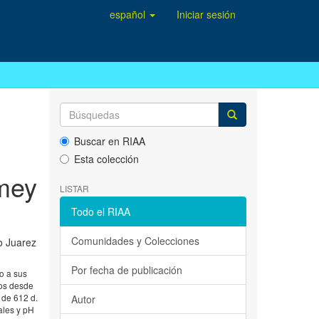
español
Iniciar sesión
Buscar en RIAA
Esta colección
amey
LISTAR
Todo el RIAA
Comunidades y Colecciones
io Juarez
Por fecha de publicación
o a sus
cos desde
 de 612 d.
Autor
ales y pH