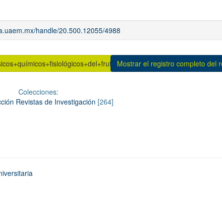
iaa.uaem.mx/handle/20.500.12055/4988
icos+químicos+fisiológicos+del+fruto+de+zapote+mamey.pdf (1.810M
Mostrar el registro completo del 
Colecciones:
ción Revistas de Investigación
[264]
iversitaria