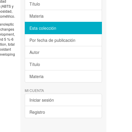
idad
Título
e (ABTS y
nosidad,
Materia
tométrico.
anoleptic
Esta colección
l changes
velopment,
and 5 %-6
Por fecha de publicación
ion, total
oxidant
Autor
developing
Título
Materia
MI CUENTA
Iniciar sesión
Registro