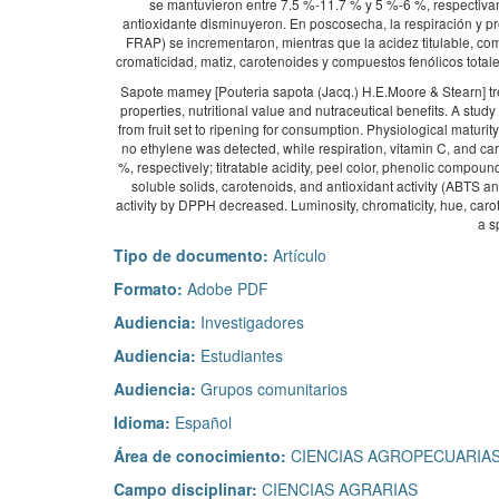
se mantuvieron entre 7.5 %-11.7 % y 5 %-6 %, respectivamen
antioxidante disminuyeron. En poscosecha, la respiración y pro
FRAP) se incrementaron, mientras que la acidez titulable, co
cromaticidad, matiz, carotenoides y compuestos fenólicos totale
Sapote mamey [Pouteria sapota (Jacq.) H.E.Moore & Stearn] tree 
properties, nutritional value and nutraceutical benefits. A stu
from fruit set to ripening for consumption. Physiological maturi
no ethylene was detected, while respiration, vitamin C, and 
%, respectively; titratable acidity, peel color, phenolic compoun
soluble solids, carotenoids, and antioxidant activity (ABTS a
activity by DPPH decreased. Luminosity, chromaticity, hue, caro
a s
Tipo de documento:
Artículo
Formato:
Adobe PDF
Audiencia:
Investigadores
Audiencia:
Estudiantes
Audiencia:
Grupos comunitarios
Idioma:
Español
Área de conocimiento:
CIENCIAS AGROPECUARIAS
Campo disciplinar:
CIENCIAS AGRARIAS