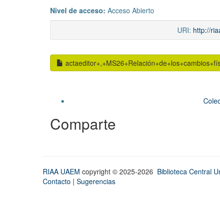
Nivel de acceso:
Acceso Abierto
URI:
http://r
actaeditor+,+MS26+Relación+de+los+cambios+fís
Colec
Comparte
RIAA UAEM
copyright © 2025-2026
Biblioteca Central Un
Contacto
|
Sugerencias