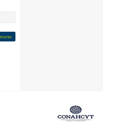
b)
recurso