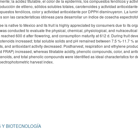
te; la acidez titulable, el color de la epidermis, los compuestos fenólicos y activ
ducción de etileno, sólidos solubles totales, carotenoides y actividad antioxidant
mpuestos fenólicos, color y actividad antioxidante por DPPH disminuyeron. La lumi
s son las características idóneas para desarrollar un índice de cosecha espectrofo
is native to Mexico and its fruit is highly appreciated by consumers due to its org
dy was conducted to evaluate the physical, chemical, physiological, and nutraceutica
ty reached 600 d after flowering, and consumption maturity at 612 d. During fruit de
carotenoids increased; total soluble solids and pH remained between 7.5 %-11.7 % 
ds, and antioxidant activity decreased. Postharvest, respiration and ethylene product
nd FRAP) increased, whereas titratable acidity, phenolic compounds, color, and anti
tenoids, and total phenolic compounds were identified as ideal characteristics for 
pectrophotometric harvest index.
 Y BIOTECNOLOGÍA