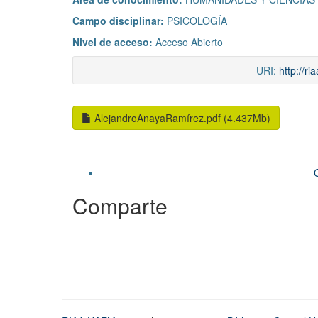
Campo disciplinar:
PSICOLOGÍA
Nivel de acceso:
Acceso Abierto
URI:
http://r
AlejandroAnayaRamírez.pdf (4.437Mb)
Comparte