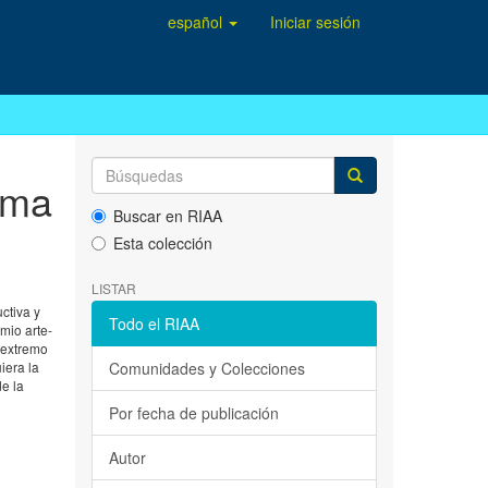
español
Iniciar sesión
isma
Buscar en RIAA
Esta colección
LISTAR
uctiva y
Todo el RIAA
mio arte-
l extremo
iera la
Comunidades y Colecciones
e la
Por fecha de publicación
Autor