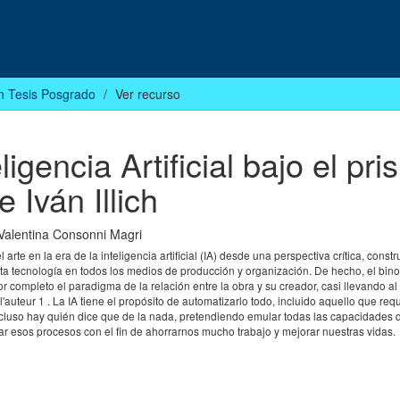
n Tesis Posgrado
Ver recurso
ligencia Artificial bajo el pr
e Iván Illich
Valentina Consonni Magri
arte en la era de la inteligencia artificial (IA) desde una perspectiva crítica, constr
 tecnología en todos los medios de producción y organización. De hecho, el bino
por completo el paradigma de la relación entre la obra y su creador, casi llevando a
'auteur 1 . La IA tiene el propósito de automatizarlo todo, incluido aquello que requ
ncluso hay quién dice que de la nada, pretendiendo emular todas las capacidades d
r esos procesos con el fin de ahorrarnos mucho trabajo y mejorar nuestras vidas.