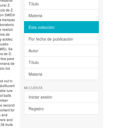
rtesanal
Título
urar Z.
cia de Z.
rocon SWD®
Materia
as trampas
boratorio
Esta colección
e realizó
bles de
Por fecha de publicación
 y acidez
cuatro
SWD). Se
Autor
os de D.
entos para
Título
semana de
olo los
Materia
ed out in
Multilure®
MI CUENTA
ble lure
of baits
Iniciar sesión
ember-
the second
Registro
ortant for
h and
were and
36 fruits