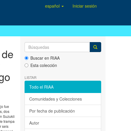
español
Iniciar sesión
 de
Buscar en RIAA
y
Esta colección
igo
LISTAR
Todo el RIAA
Comunidades y Colecciones
jo fue
Por fecha de publicación
s, dos
n Suzukii
de trampa
Autor
r seis