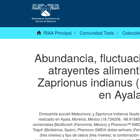
RIAA Principal
Comunidad Tesis
Colecció
Abundancia, fluctuac
atrayentes aliment
Zaprionus indianus (
en Ayal
Drosophila suzukii Matsumura, y Zaprionus indianus Gupta (
realizado en Ayala, Morelos, México (18.734206, -98.915858)
comerciales [Multilure® (Ferommis, México) y Pheroconᵀᴹ SWD (
Trap® (Bioibérica, Spain), Pherocon SWD® doble señuelo (Ferom
(tres niveles) y tipo de cebos (tres niveles); la combinaci