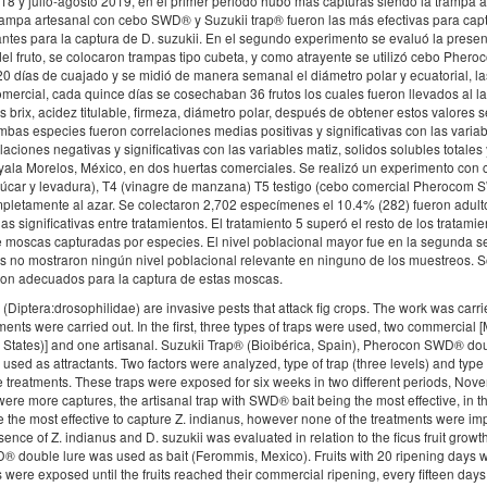
8 y julio-agosto 2019, en el primer periodo hubo más capturas siendo la trampa a
ampa artesanal con cebo SWD® y Suzukii trap® fueron las más efectivas para capt
antes para la captura de D. suzukii. En el segundo experimento se evaluó la presen
 del fruto, se colocaron trampas tipo cubeta, y como atrayente se utilizó cebo Phe
20 días de cuajado y se midió de manera semanal el diámetro polar y ecuatorial, l
mercial, cada quince días se cosechaban 36 frutos los cuales fueron llevados al la
s brix, acidez titulable, firmeza, diámetro polar, después de obtener estos valores s
bas especies fueron correlaciones medias positivas y significativas con las varia
aciones negativas y significativas con las variables matiz, solidos solubles totales
 Ayala Morelos, México, en dos huertas comerciales. Se realizó un experimento con 
azúcar y levadura), T4 (vinagre de manzana) T5 testigo (cebo comercial Pherocom 
ompletamente al azar. Se colectaron 2,702 especímenes el 10.4% (282) fueron adult
as significativas entre tratamientos. El tratamiento 5 superó el resto de los tratami
moscas capturadas por especies. El nivel poblacional mayor fue en la segunda 
ntos no mostraron ningún nivel poblacional relevante en ninguno de los muestreos. S
 son adecuados para la captura de estas moscas.
iptera:drosophilidae) are invasive pests that attack fig crops. The work was carri
ts were carried out. In the first, three types of traps were used, two commercial [
States)] and one artisanal. Suzukii Trap® (Bioibérica, Spain), Pherocon SWD® dou
ed as attractants. Two factors were analyzed, type of trap (three levels) and type 
ne treatments. These traps were exposed for six weeks in two different periods, Nov
ere more captures, the artisanal trap with SWD® bait being the most effective, in 
 the most effective to capture Z. indianus, however none of the treatments were imp
sence of Z. indianus and D. suzukii was evaluated in relation to the ficus fruit growt
® double lure was used as bait (Ferommis, Mexico). Fruits with 20 ripening days 
were exposed until the fruits reached their commercial ripening, every fifteen days 