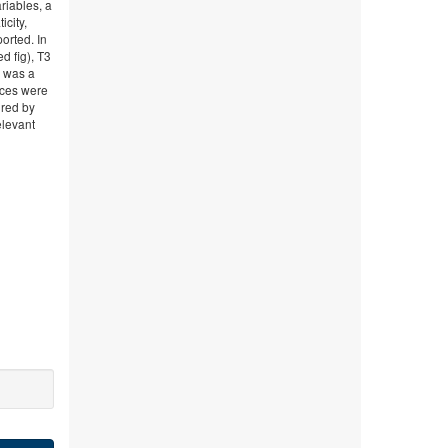
ariables, a
icity,
ported. In
d fig), T3
n was a
nces were
ured by
elevant