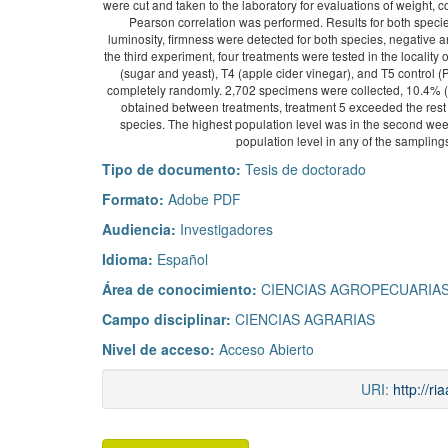
were cut and taken to the laboratory for evaluations of weight, col
Pearson correlation was performed. Results for both species 
luminosity, firmness were detected for both species, negative and
the third experiment, four treatments were tested in the locality
(sugar and yeast), T4 (apple cider vinegar), and T5 contro
completely randomly. 2,702 specimens were collected, 10.4% (28
obtained between treatments, treatment 5 exceeded the rest o
species. The highest population level was in the second week
population level in any of the samplings
Tipo de documento:
Tesis de doctorado
Formato:
Adobe PDF
Audiencia:
Investigadores
Idioma:
Español
Área de conocimiento:
CIENCIAS AGROPECUARIAS
Campo disciplinar:
CIENCIAS AGRARIAS
Nivel de acceso:
Acceso Abierto
URI:
http://r