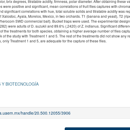
or, brix degrees, titratable acidity, firmness, polar diameter. After obtaining these v
were positive and significant, mean correlations of fruit flies captures with chromat
 significant correlations with hue, total soluble solids and titratable acidity was re
 of Xalostoc, Ayala, Morelos, Mexico, in two orchards. T1 (banana and yeast), T2 (ripe
l (Pherocom SWD commercial bait). Bucket traps were used. The experimental desig
2) were adults of D. suzukii and 89.6% (,2420) of Z. indianus. Significant differe
f the treatments for both species, obtaining a higher average number of flies capt
 of the study with Treatment 1 and 5. The rest of the treatments did not show any r
, only Treatment 1 and 5, are adequate for the capture of these flies.
 Y BIOTECNOLOGÍA
iaa.uaem.mx/handle/20.500.12055/3906