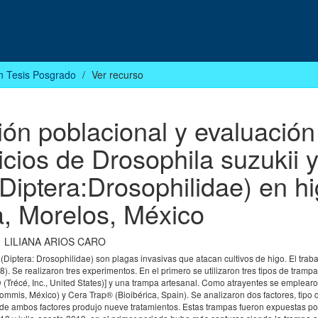
n Tesis Posgrado
Ver recurso
ión poblacional y evaluación
icios de Drosophila suzukii 
Diptera:Drosophilidae) en h
a, Morelos, México
LILIANA ARIOS CARO
Diptera: Drosophilidae) son plagas invasivas que atacan cultivos de higo. El traba
. Se realizaron tres experimentos. En el primero se utilizaron tres tipos de trampa
Trécé, Inc., United States)] y una trampa artesanal. Como atrayentes se emplearo
mis, México) y Cera Trap® (Bioibérica, Spain). Se analizaron dos factores, tipo 
ón de ambos factores produjo nueve tratamientos. Estas trampas fueron expuestas po