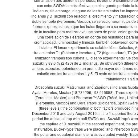
semanas en dos diferentes periodos, noviembre-diciembre 201
con cebo SWD® la más efectiva, en el segundo periodo la tr
indianus, sin embargo, ninguno de los tratamientos fue import
indianus y D. suzukii con relación al crecimiento y maduración
doble señuelo (Ferommis, México), se seleccionaron frutos de 
fueron expuestas hasta que los frutos llegaron a su madurez co
de la facultad para realizar evaluaciones de peso, color, grado
una correlación de Pearson en donde los resultados para am
cromaticidad, luminosidad y firmeza, también obtuvieron correl
titulable. El tercer experimento se estableció en Xalostoc,
tratamientos T1 (Plátano y levadura), T2 (higo maduro), T3 (
utilizaron trampas tipo cubeta. El diseño experimental fue c
suzukii y 89.6 % (2,420) de Z. indianus. Se obtuvieron diferenci
ambas especies, obteniendo un promedio mayor de número de 
estudio con los tratamientos 1 y 5. El resto de los tratamie
tratamientos 1 y 5
Drosophila suzukii Matsumura, and Zaprionus indianus Gupta (D
Ayala, Morelos, Mexico (18.734206, -98.915858). Three experimen
(Ferommis, Mexico) and Pherocon ᵀᴹ SWD (Trécé, Inc., United 
(Ferommis, Mexico) and Cera Trap® (Bioibérica, Spain) were us
(three levels); the combination of both factors produced ni
December 2018 and July-August 2019, in the first period there w
period the artisanal trap with bait SWD® and Suzukii trap® were
the capture of D. suzukii. In the second experiment, the pre
maturation. Bucket-type traps were placed, and Pherocon SWD
the polar and equatorial diameter was evaluated weekly. Traps 