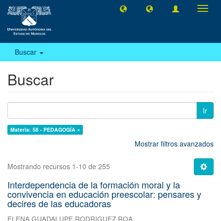
Camb
naveg
Buscar
Buscar
Ir
Materia: 58 - PEDAGOGÍA ×
Mostrar filtros avanzados
Mostrando recursos 1-10 de 255
Interdependencia de la formación moral y la
convivencia en educación preescolar: pensares y
decires de las educadoras
ELENA GUADALUPE RODRIGUEZ ROA