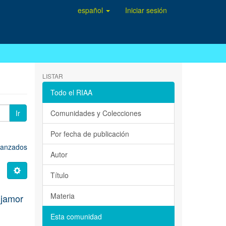
español
Iniciar sesión
LISTAR
Todo el RIAA
Ir
Comunidades y Colecciones
Por fecha de publicación
avanzados
Autor
Título
Materia
jamor
Esta comunidad