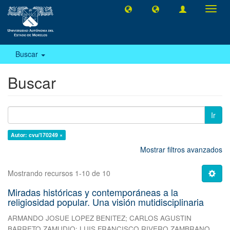
Camb
naveg
Buscar
Buscar
Ir
Autor: cvu/170249 ×
Mostrar filtros avanzados
Mostrando recursos 1-10 de 10
Miradas históricas y contemporáneas a la
religiosidad popular. Una visión mutidisciplinaria
ARMANDO JOSUE LOPEZ BENITEZ
;
CARLOS AGUSTIN
BARRETO ZAMUDIO
;
LUIS FRANCISCO RIVERO ZAMBRANO