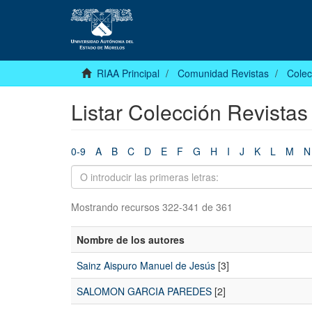
RIAA Principal
Comunidad Revistas
Colec
Listar Colección Revistas
0-9
A
B
C
D
E
F
G
H
I
J
K
L
M
N
Mostrando recursos 322-341 de 361
Nombre de los autores
Sainz Aispuro Manuel de Jesús
[3]
SALOMON GARCIA PAREDES
[2]