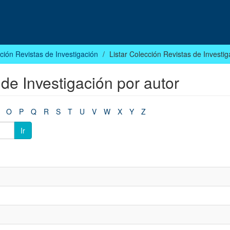
ción Revistas de Investigación
Listar Colección Revistas de Investig
 de Investigación por autor
O
P
Q
R
S
T
U
V
W
X
Y
Z
Ir