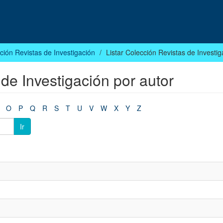
ción Revistas de Investigación
Listar Colección Revistas de Investig
 de Investigación por autor
O
P
Q
R
S
T
U
V
W
X
Y
Z
Ir