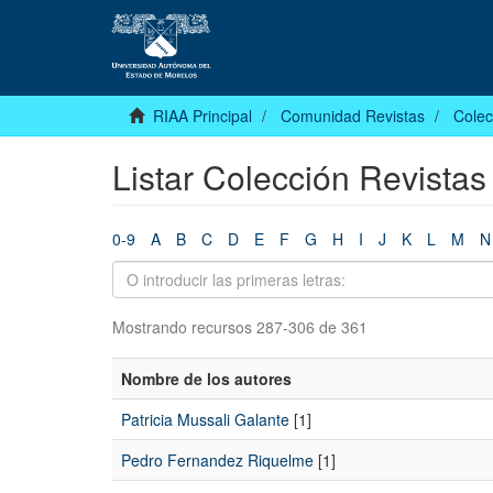
RIAA Principal
Comunidad Revistas
Colec
Listar Colección Revistas
0-9
A
B
C
D
E
F
G
H
I
J
K
L
M
N
Mostrando recursos 287-306 de 361
Nombre de los autores
Patricia Mussali Galante
[1]
Pedro Fernandez Riquelme
[1]