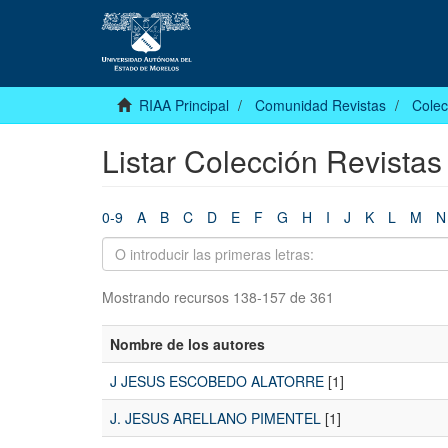
RIAA Principal
Comunidad Revistas
Colec
Listar Colección Revistas
0-9
A
B
C
D
E
F
G
H
I
J
K
L
M
N
Mostrando recursos 138-157 de 361
Nombre de los autores
J JESUS ESCOBEDO ALATORRE
[1]
J. JESUS ARELLANO PIMENTEL
[1]