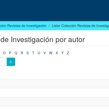
ción Revistas de Investigación
Listar Colección Revistas de Investig
 de Investigación por autor
O
P
Q
R
S
T
U
V
W
X
Y
Z
Ir