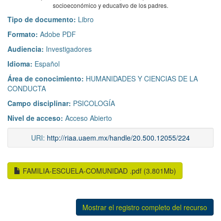
que la variable apoyo familiar y la expectativa de los padres sobre el futuro
académico y laboral de sus hijos, son los mejores predictores del
desempeño académico de los niños, en comparación con el nivel
socioeconómico y educativo de los padres.
Tipo de documento:
Libro
Formato:
Adobe PDF
Audiencia:
Investigadores
Idioma:
Español
Área de conocimiento:
HUMANIDADES Y CIENCIAS DE LA
CONDUCTA
Campo disciplinar:
PSICOLOGÍA
Nivel de acceso:
Acceso Abierto
URI:
http://riaa.uaem.mx/handle/20.500.12055/224
FAMILIA-ESCUELA-COMUNIDAD .pdf (3.801Mb)