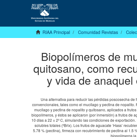
RIAA Principal
Comunidad Revistas
Colec
Biopolímeros de muc
quitosano, como rec
y vida de anaquel 
Una alternativa para reducir las pérdidas poscosecha de f
convencionales, tales como el mucílago y pectina de nopalito. P
mucílago y pectina de nopalito y quitosano, aplicados a fruto
biopolímeros, y éstos se aplicaron (por inmersión) a frutos de
10 días a 22 ± 2º C, simulando las condiciones de exportación. L
solubles totales (ºBrix). Los frutos de aguacate ‘Hass’ recubi
5.78 % (pectina), firmeza con recubrimiento de pectina al 1.5 %
biopolímeros la