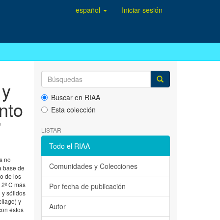
español
Iniciar sesión
 y
Buscar en RIAA
nto
Esta colección
’
LISTAR
Todo el RIAA
es no
Comunidades y Colecciones
 a base de
o de los
± 2º C más
Por fecha de publicación
 y sólidos
ílago) y
Autor
con éstos