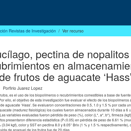
ción Revistas de Investigación
Ver recurso
ílago, pectina de nopalitos
ubrimientos en almacenamie
de frutos de aguacate ‘Hass
Porfirio Juarez Lopez
rutos, es el uso de los biopolímeros o recubrimientos comestibles a base de fuent
or ello, el objetivo de esta investigación fue evaluar el efecto de los biopolímeros
s de aguacate ‘Hass’. Se evaluaron concentraciones de 0.5, 1.0 y 1.5 % por cada un
 aguacate (madurez fisiológica) los cuales fueron almacenados durante 10 días a 6 
as variables evaluadas fueron pérdida de peso (%), color (L*, a*, b*), firmeza (kgf)
ertos presentaron diferencia estadística (P<0.05) en pérdida de peso de 6.61 % (muc
 (3.04 kgf), color y SST en pectina 8.0 y 8.05° Brix (1 % y 1.5 % respectivamente), 
 vida de anaquel de los frutos fue de 20 días.