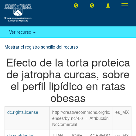
Camb
naveg
Ver recurso
Mostrar el registro sencillo del recurso
Efecto de la torta proteica
de jatropha curcas, sobre
el perfil lipídico en ratas
obesas
dc.rights.license
http://creativecommons.org/lic
es_MX
enses/by-nc/4.0 - Atribución-
NoComercial
dc.contributor
JUAN JOSE ACEVEDO
es_MX