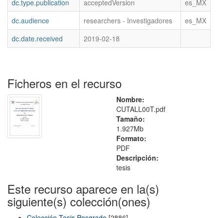
dc.type.publication
acceptedVersion
es_MX
dc.audience
researchers - Investigadores
es_MX
dc.date.received
2019-02-18
Ficheros en el recurso
Nombre:
CUTALL00T.pdf
Tamaño:
1.927Mb
Formato:
PDF
Descripción:
tesis
Este recurso aparece en la(s)
siguiente(s) colección(ones)
Colección Tesis Posgrado
[2886]