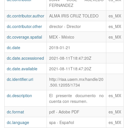
FERNANDEZ
dc.contributor.author
ALMA IRIS CRUZ TOLEDO
es_MX
dc.contributor.other
director - Director
es_MX
dc.coverage.spatial
MEX - México
es_MX
dc.date
2019-01-21
dc.date.accessioned
2021-08-11T18:47:20Z
dc.date.available
2021-08-11T18:47:20Z
dc.identifier.uri
http://riaa.uaem.mx/handle/20
.500.12055/1734
dc.description
El presente documento no
es_MX
cuenta con resumen.
dc.format
pdf - Adobe PDF
es_MX
dc.language
spa - Español
es_MX