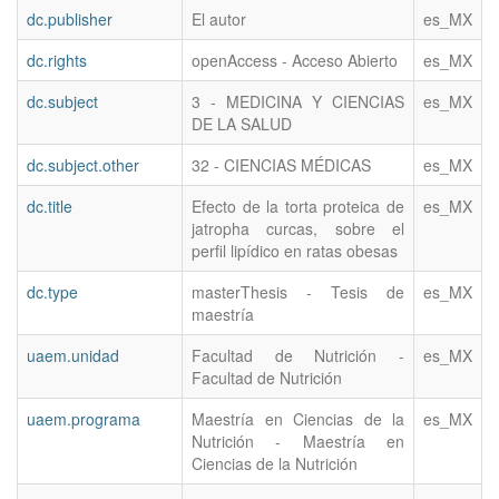
dc.publisher
El autor
es_MX
dc.rights
openAccess - Acceso Abierto
es_MX
dc.subject
3 - MEDICINA Y CIENCIAS
es_MX
DE LA SALUD
dc.subject.other
32 - CIENCIAS MÉDICAS
es_MX
dc.title
Efecto de la torta proteica de
es_MX
jatropha curcas, sobre el
perfil lipídico en ratas obesas
dc.type
masterThesis - Tesis de
es_MX
maestría
uaem.unidad
Facultad de Nutrición -
es_MX
Facultad de Nutrición
uaem.programa
Maestría en Ciencias de la
es_MX
Nutrición - Maestría en
Ciencias de la Nutrición