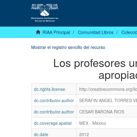
RIAA Principal
Comunidad Libros
Colecció
Mostrar el registro sencillo del recurso
Los profesores un
apropia
dc.rights.license
http://creativecommons.org/l
dc.contributor.author
SERAFIN ANGEL TORRES V
dc.contributor.author
CESAR BARONA RIOS
dc.coverage.spatial
MEX - México
dc.date
2012