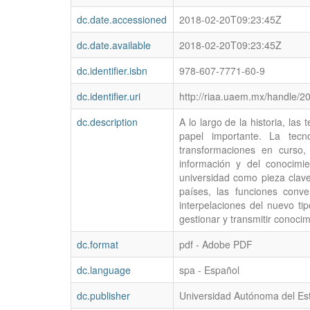
dc.date.accessioned
2018-02-20T09:23:45Z
dc.date.available
2018-02-20T09:23:45Z
dc.identifier.isbn
978-607-7771-60-9
dc.identifier.uri
http://riaa.uaem.mx/handle/2
dc.description
A lo largo de la historia, la
papel importante. La tec
transformaciones en curso,
información y del conocimie
universidad como pieza clave
países, las funciones conv
interpelaciones del nuevo t
gestionar y transmitir conocim
dc.format
pdf - Adobe PDF
dc.language
spa - Español
dc.publisher
Universidad Autónoma del Es