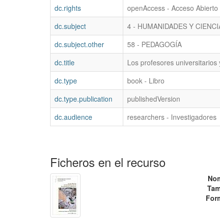
dc.rights
openAccess - Acceso Abierto
dc.subject
4 - HUMANIDADES Y CIENC
dc.subject.other
58 - PEDAGOGÍA
dc.title
Los profesores universitarios 
dc.type
book - Libro
dc.type.publication
publishedVersion
dc.audience
researchers - Investigadores
Ficheros en el recurso
No
Tam
For