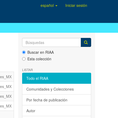
español
Iniciar sesión
Buscar en RIAA
Esta colección
LISTAR
es_MX
Todo el RIAA
es_MX
Comunidades y Colecciones
es_MX
Por fecha de publicación
es_MX
Autor