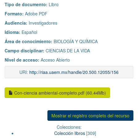
Tipo de documento:
Libro
Formato:
Adobe PDF
Audiencia:
Investigadores
Idioma:
Español
Área de conocimiento:
BIOLOGÍA Y QUÍMICA
Campo disciplinar:
CIENCIAS DE LA VIDA
Nivel de acceso:
Acceso Abierto
URI:
http://riaa.uaem.mx/handle/20.500.12055/156
Con-ciencia ambiental-completo.pdf (60.44Mb)
Mostrar el registro completo del recurso
Colecciones:
Colección libros
[309]