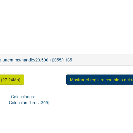
iaa.uaem.mx/handle/20.500.12055/1165
 (27.24Mb)
Mostrar el registro completo del 
Colecciones:
Colección libros
[309]