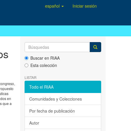
español
Iniciar sesión
os
Buscar en RIAA
Esta colección
LISTAR
 congreso,
Todo el RIAA
propuesto
sticas
rados en
Comunidades y Colecciones
os que a
Por fecha de publicación
Autor