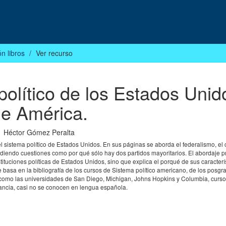
n libros
Ver recurso
político de los Estados Unid
e América.
Héctor Gómez Peralta
del sistema político de Estados Unidos. En sus páginas se aborda el federalismo, el
ondiendo cuestiones como por qué sólo hay dos partidos mayoritarios. El abordaje 
tituciones políticas de Estados Unidos, sino que explica el porqué de sus caracterí
 se basa en la bibliografía de los cursos de Sistema político americano, de los posg
s, como las universidades de San Diego, Michigan, Johns Hopkins y Columbia, curs
ancia, casi no se conocen en lengua española.