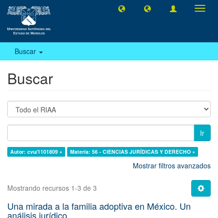
Camb
naveg
Buscar
Buscar
Ir
Autor: cvu/1101809 ×
Materia: 56 - CIENCIAS JURÍDICAS Y DERECHO ×
Mostrar filtros avanzados
Mostrando recursos 1-3 de 3
Una mirada a la familia adoptiva en México. Un
análisis jurídico