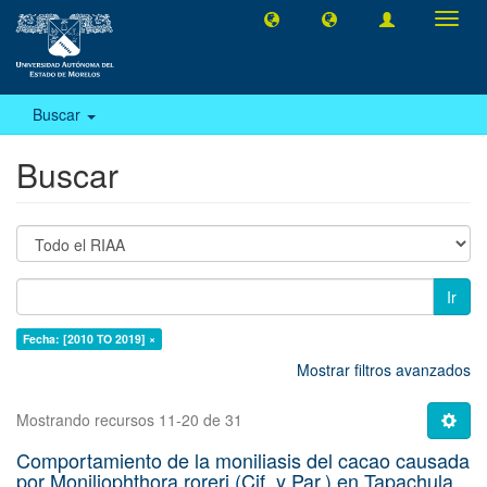
Camb
naveg
Buscar
Buscar
Ir
Fecha: [2010 TO 2019] ×
Mostrar filtros avanzados
Mostrando recursos 11-20 de 31
Comportamiento de la moniliasis del cacao causada
por Moniliophthora roreri (Cif. y Par.) en Tapachula,