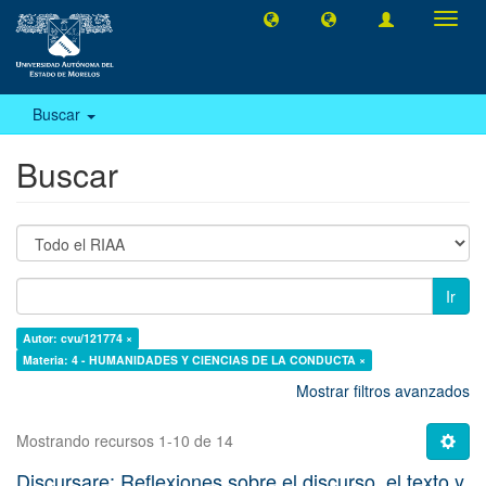
Camb
naveg
Buscar
Buscar
Ir
Autor: cvu/121774 ×
Materia: 4 - HUMANIDADES Y CIENCIAS DE LA CONDUCTA ×
Mostrar filtros avanzados
Mostrando recursos 1-10 de 14
Discursare: Reflexiones sobre el discurso, el texto y