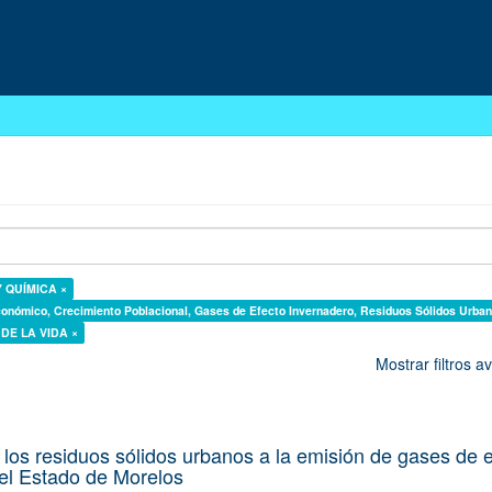
 Y QUÍMICA ×
onómico, Crecimiento Poblacional, Gases de Efecto Invernadero, Residuos Sólidos Urbanos,
S DE LA VIDA ×
Mostrar filtros 
 los residuos sólidos urbanos a la emisión de gases de 
el Estado de Morelos