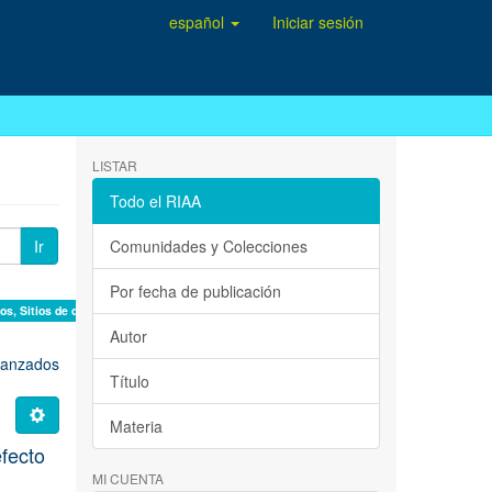
español
Iniciar sesión
LISTAR
Todo el RIAA
Ir
Comunidades y Colecciones
Por fecha de publicación
 Sitios de disposición final. ×
Autor
avanzados
Título
Materia
efecto
MI CUENTA