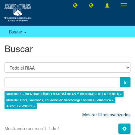
Camb
naveg
Buscar
Buscar
Ir
Materia: 1 - CIENCIAS FÍSICO MATEMÁTICAS Y CIENCIAS DE LA TIERRA ×
Materia: Fibra, solitones, ecuación de Schrödinger no lineal, dinámica ×
Autor: cvu/20332 ×
Mostrar filtros avanzados
Mostrando recursos 1-1 de 1