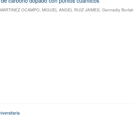
 de carbono dopado con puntos cuánticos
 MARTINEZ OCAMPO
;
MIGUEL ANGEL RUIZ JAIMES
;
Gennadiy Burlak
iversitaria