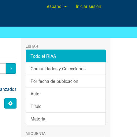
español
Iniciar sesión
LISTAR
Todo el RIAA
Ir
Comunidades y Colecciones
Por fecha de publicación
avanzados
Autor
Título
Materia
MI CUENTA