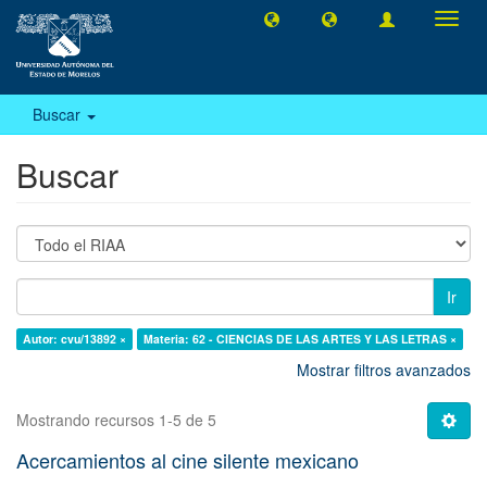
Camb
naveg
Buscar
Buscar
Ir
Autor: cvu/13892 ×
Materia: 62 - CIENCIAS DE LAS ARTES Y LAS LETRAS ×
Mostrar filtros avanzados
Mostrando recursos 1-5 de 5
Acercamientos al cine silente mexicano