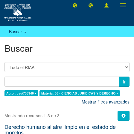
Camb
naveg
Buscar
Buscar
Ir
Autor: cvu/735346 ×
Materia: 56 - CIENCIAS JURÍDICAS Y DERECHO ×
Mostrar filtros avanzados
Mostrando recursos 1-3 de 3
Derecho humano al aire limpio en el estado de
morelos