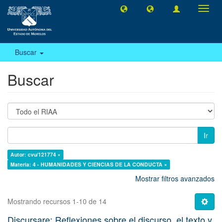
Camb
naveg
Buscar
Buscar
Ir
Autor: cvu/121774 ×
Materia: 4 - HUMANIDADES Y CIENCIAS DE LA CONDUCTA ×
Mostrar filtros avanzados
Mostrando recursos 1-10 de 14
Discursare: Reflexiones sobre el discurso, el texto y