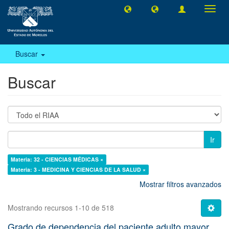
Camb
naveg
Buscar
Buscar
Ir
Materia: 32 - CIENCIAS MÉDICAS ×
Materia: 3 - MEDICINA Y CIENCIAS DE LA SALUD ×
Mostrar filtros avanzados
Mostrando recursos 1-10 de 518
Grado de dependencia del paciente adulto mayor