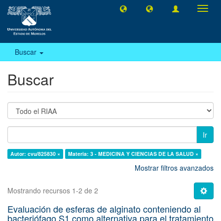
Camb
naveg
Buscar
Buscar
Ir
Autor: cvu/825830 ×
Materia: 3 - MEDICINA Y CIENCIAS DE LA SALUD ×
Mostrar filtros avanzados
Mostrando recursos 1-2 de 2
Evaluación de esferas de alginato conteniendo al
bacteriófago S1 como alternativa para el tratamiento