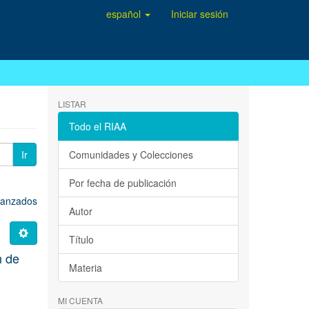
español
Iniciar sesión
LISTAR
Todo el RIAA
Ir
Comunidades y Colecciones
Por fecha de publicación
avanzados
Autor
Título
n de
Materia
MI CUENTA