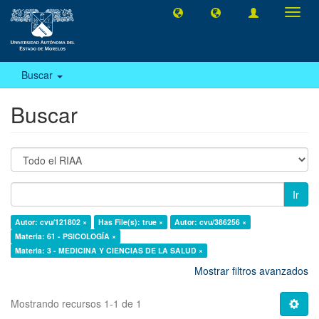
Camb
naveg
Buscar
Buscar
Ir
Autor: cvu/121802 ×
Has File(s): true ×
Autor: cvu/386256 ×
Materia: 61 - PSICOLOGÍA ×
Materia: 3 - MEDICINA Y CIENCIAS DE LA SALUD ×
Mostrar filtros avanzados
Mostrando recursos 1-1 de 1