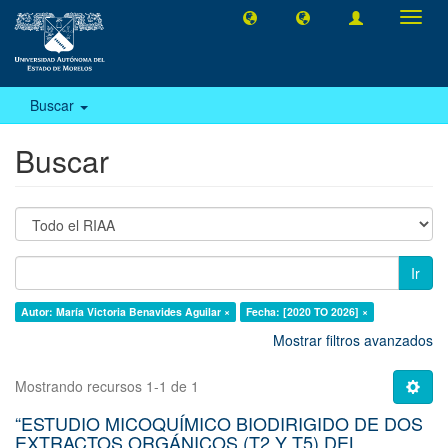
Camb
naveg
Buscar
Buscar
Ir
Autor: María Victoria Benavides Aguilar ×
Fecha: [2020 TO 2026] ×
Mostrar filtros avanzados
Mostrando recursos 1-1 de 1
“ESTUDIO MICOQUÍMICO BIODIRIGIDO DE DOS
EXTRACTOS ORGÁNICOS (T2 Y T5) DEL