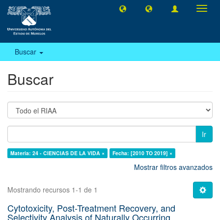
Camb
naveg
Buscar
Buscar
Ir
Materia: 24 - CIENCIAS DE LA VIDA ×
Fecha: [2010 TO 2019] ×
Mostrar filtros avanzados
Mostrando recursos 1-1 de 1
Cytotoxicity, Post-Treatment Recovery, and
Selectivity Analysis of Naturally Occurring