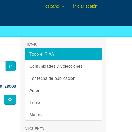
español
Iniciar sesión
LISTAR
Todo el RIAA
Ir
Comunidades y Colecciones
Por fecha de publicación
avanzados
Autor
Título
Materia
MI CUENTA