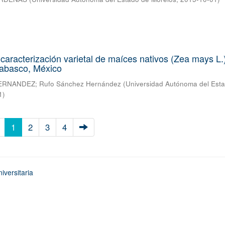
 caracterización varietal de maíces nativos (Zea mays L.
Tabasco, México
ERNANDEZ
;
Rufo Sánchez Hernández
(
Universidad Autónoma del Est
1
)
1
2
3
4
iversitaria