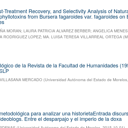
st-Treatment Recovery, and Selectivity Analysis of Natura
hyllotoxins from Bursera fagaroides var. fagaroides on 
es
EÑA MORAN
;
LAURA PATRICIA ALVAREZ BERBER
;
ANGELICA MENES
A RODRIGUEZ LOPEZ
;
MA. LUISA TERESA VILLARREAL ORTEGA
(
M
ológico de la Revista de la Facultad de Humanidades (19
ASLP
 VILLASANA MERCADO
(
Universidad Autónoma del Estado de Morelos
etodológica para analizar una historietaEntrada discurs
ideoblogs. Entre el desparpajo y el imperio de la doxa
ARDENAS
(
Universidad Autónoma del Estado de Morelos
,
2015-10-01
)