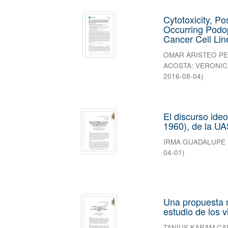
Cytotoxicity, Po
Occurring Podop
Cancer Cell Lin
OMAR ARISTEO P
ACOSTA
;
VERONIC
2016-08-04
)
El discurso ide
1960), de la U
IRMA GUADALUPE
04-01
)
Una propuesta m
estudio de los v
TANIUS KARAM C