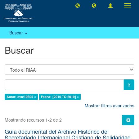
Camb
naveg
Buscar
Buscar
Ir
Autor: cvu/19505 ×
Fecha: [2010 TO 2019] ×
Mostrar filtros avanzados
Mostrando recursos 1-2 de 2
Guía documental del Archivo Histórico del
Secretariado Internacional Cristiano de Solidaridad