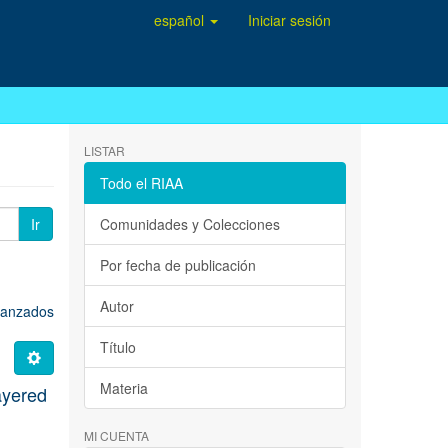
español
Iniciar sesión
LISTAR
Todo el RIAA
Ir
Comunidades y Colecciones
Por fecha de publicación
Autor
avanzados
Título
Materia
ayered
MI CUENTA