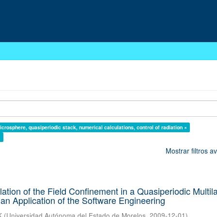
rosphere, quasiperiodic stack, numerical calculations, control of radiation ×
×
Mostrar filtros 
ation of the Field Confinement in a Quasiperiodic Multil
an Application of the Software Engineering
K
(
Universidad Autónoma del Estado de Morelos
,
2009-12-01
)