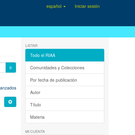
español
Iniciar sesión
LISTAR
Todo el RIAA
Ir
Comunidades y Colecciones
Por fecha de publicación
avanzados
Autor
Título
Materia
MI CUENTA