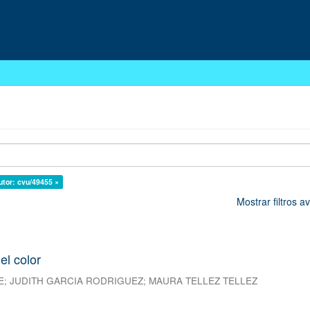
utor: cvu/49455 ×
Mostrar filtros 
el color
E
;
JUDITH GARCIA RODRIGUEZ
;
MAURA TELLEZ TELLEZ