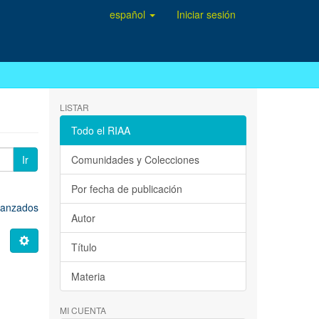
español
Iniciar sesión
LISTAR
Todo el RIAA
Ir
Comunidades y Colecciones
Por fecha de publicación
avanzados
Autor
Título
Materia
MI CUENTA