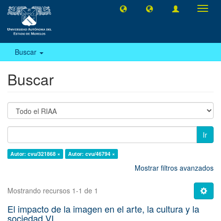
Camb
naveg
Buscar
Buscar
Ir
Autor: cvu/321868 ×
Autor: cvu/46794 ×
Mostrar filtros avanzados
Mostrando recursos 1-1 de 1
El impacto de la imagen en el arte, la cultura y la
sociedad VI