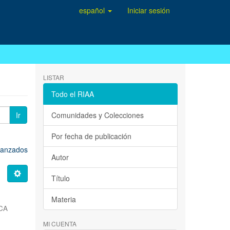
español
Iniciar sesión
LISTAR
Todo el RIAA
Ir
Comunidades y Colecciones
Por fecha de publicación
avanzados
Autor
Título
Materia
CA
MI CUENTA