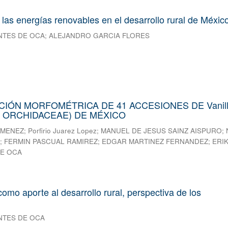
 las energías renovables en el desarrollo rural de Méxic
NTES DE OCA
;
ALEJANDRO GARCIA FLORES
IÓN MORFOMÉTRICA DE 41 ACCESIONES DE Vanilla
: ORCHIDACEAE) DE MÉXICO
IMENEZ
;
Porfirio Juarez Lopez
;
MANUEL DE JESUS SAINZ AISPURO
;
A
;
FERMIN PASCUAL RAMIREZ
;
EDGAR MARTINEZ FERNANDEZ
;
ERI
E OCA
omo aporte al desarrollo rural, perspectiva de los
NTES DE OCA