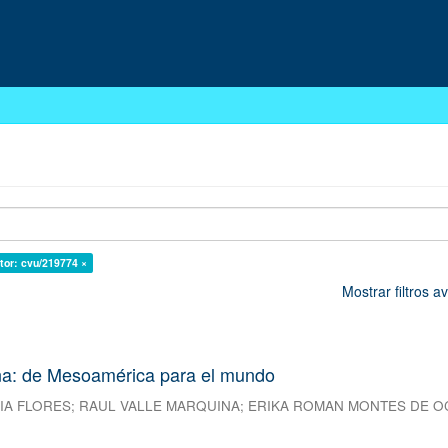
tor: cvu/219774 ×
Mostrar filtros 
na: de Mesoamérica para el mundo
IA FLORES
;
RAUL VALLE MARQUINA
;
ERIKA ROMAN MONTES DE O