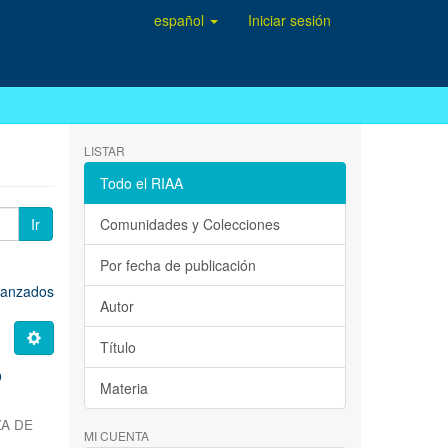
español
Iniciar sesión
LISTAR
Todo el RIAA
Ir
Comunidades y Colecciones
Por fecha de publicación
avanzados
Autor
Título
o
Materia
ZA DE
MI CUENTA