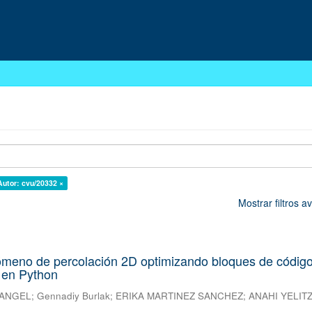
Autor: cvu/20332 ×
Mostrar filtros 
nómeno de percolación 2D optimizando bloques de códig
 en Python
 ANGEL
;
Gennadiy Burlak
;
ERIKA MARTINEZ SANCHEZ
;
ANAHI YELIT