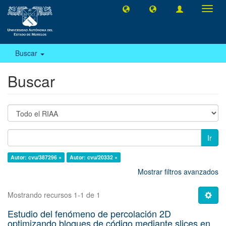
Camb
naveg
Buscar
Buscar
Ir
Autor: cvu/387296 ×
Autor: cvu/20332 ×
Mostrar filtros avanzados
Mostrando recursos 1-1 de 1
Estudio del fenómeno de percolación 2D
optimizando bloques de código mediante slices en