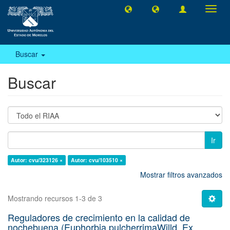
Camb
naveg
Buscar
Buscar
Ir
Autor: cvu/323126 ×
Autor: cvu/103510 ×
Mostrar filtros avanzados
Mostrando recursos 1-3 de 3
Reguladores de crecimiento en la calidad de
nochebuena (Euphorbia pulcherrimaWilld. Ex