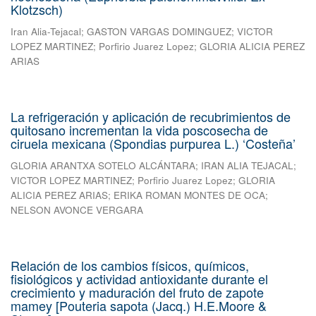
Klotzsch)
Iran Alia-Tejacal
;
GASTON VARGAS DOMINGUEZ
;
VICTOR
LOPEZ MARTINEZ
;
Porfirio Juarez Lopez
;
GLORIA ALICIA PEREZ
ARIAS
La refrigeración y aplicación de recubrimientos de
quitosano incrementan la vida poscosecha de
ciruela mexicana (Spondias purpurea L.) ‘Costeña’
GLORIA ARANTXA SOTELO ALCÁNTARA
;
IRAN ALIA TEJACAL
;
VICTOR LOPEZ MARTINEZ
;
Porfirio Juarez Lopez
;
GLORIA
ALICIA PEREZ ARIAS
;
ERIKA ROMAN MONTES DE OCA
;
NELSON AVONCE VERGARA
Relación de los cambios físicos, químicos,
fisiológicos y actividad antioxidante durante el
crecimiento y maduración del fruto de zapote
mamey [Pouteria sapota (Jacq.) H.E.Moore &