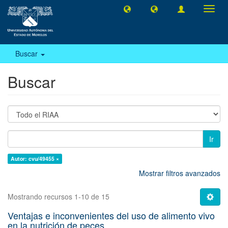
Camb
naveg
Buscar
Buscar
Ir
Autor: cvu/49455 ×
Mostrar filtros avanzados
Mostrando recursos 1-10 de 15
Ventajas e inconvenientes del uso de alimento vivo
en la nutrición de peces