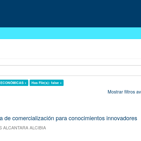
AS ECONÓMICAS ×
Has File(s): false ×
Mostrar filtros 
da de comercialización para conocimientos innovadores
S ALCANTARA ALCIBIA