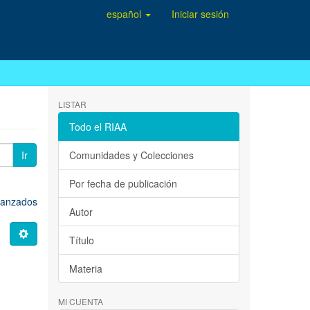
español
Iniciar sesión
LISTAR
Todo el RIAA
Ir
Comunidades y Colecciones
Por fecha de publicación
avanzados
Autor
Título
Materia
MI CUENTA