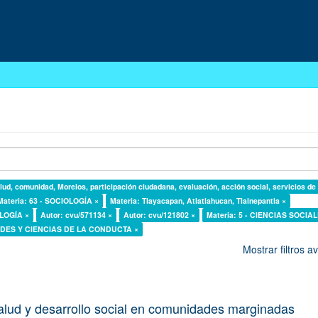
lud, comunidad, Morelos, participación ciudadana, evaluación, acción social, servicios de
Materia: 63 - SOCIOLOGÍA ×
Materia: Tlayacapan, Atlatlahucan, Tlalnepantla ×
OLOGÍA ×
Autor: cvu/571134 ×
Autor: cvu/121802 ×
Materia: 5 - CIENCIAS SOCIAL
DADES Y CIENCIAS DE LA CONDUCTA ×
Mostrar filtros 
alud y desarrollo social en comunidades marginadas