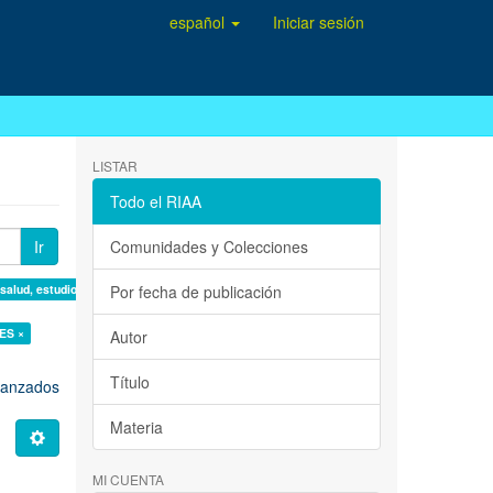
español
Iniciar sesión
LISTAR
Todo el RIAA
Ir
Comunidades y Colecciones
 salud, estudio de casos ×
Por fecha de publicación
ES ×
Autor
Título
avanzados
Materia
MI CUENTA