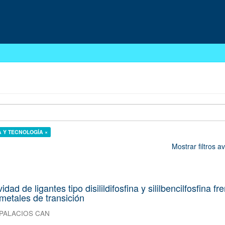
ÍA Y TECNOLOGÍA ×
Mostrar filtros 
idad de ligantes tipo disilildifosfina y sililbencilfosfina fr
metales de transición
PALACIOS CAN