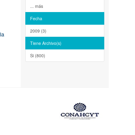
... más
Fecha
2009 (3)
la
Tiene Archivo(s)
Si (800)