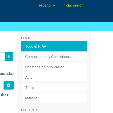
español
Iniciar sesión
LISTAR
Todo el RIAA
Ir
Comunidades y Colecciones
Por fecha de publicación
avanzados
Autor
Título
ente a
Materia
MI CUENTA