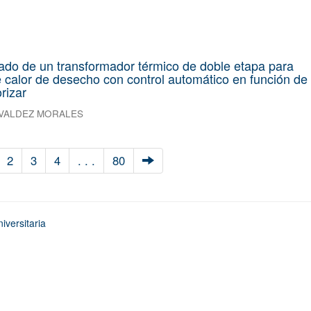
ado de un transformador térmico de doble etapa para
 calor de desecho con control automático en función de 
rizar
 VALDEZ MORALES
2
3
4
. . .
80
iversitaria