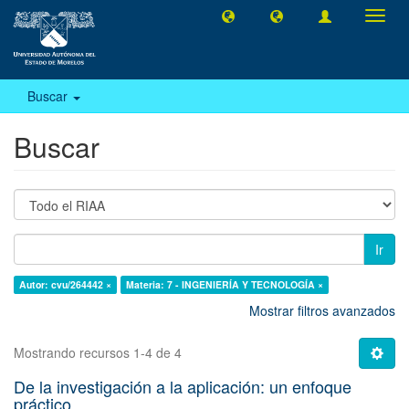
Camb
naveg
Buscar
Buscar
Ir
Autor: cvu/264442 ×
Materia: 7 - INGENIERÍA Y TECNOLOGÍA ×
Mostrar filtros avanzados
Mostrando recursos 1-4 de 4
De la investigación a la aplicación: un enfoque
práctico