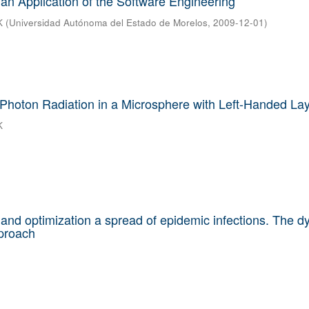
an Application of the Software Engineering
K
(
Universidad Autónoma del Estado de Morelos
,
2009-12-01
)
f Photon Radiation in a Microsphere with Left-Handed La
K
and optimization a spread of epidemic infections. The 
proach