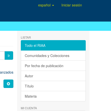
español
Iniciar sesión
LISTAR
Todo el RIAA
Ir
Comunidades y Colecciones
Por fecha de publicación
avanzados
Autor
Título
Materia
MI CUENTA