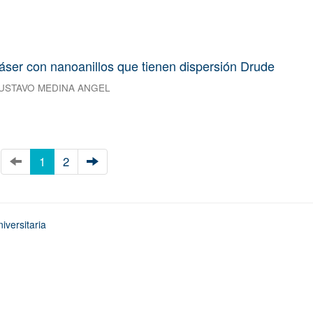
ser con nanoanillos que tienen dispersión Drude
USTAVO MEDINA ANGEL
1
2
iversitaria