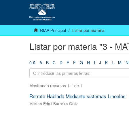
RIAA Principal
Listar por materia
Listar por materia "3 - 
0-9
A
B
C
D
E
F
G
H
I
J
K
L
M
N
Mostrando recursos 1-1 de 1
Retrato Hablado Mediante sistemas Lineales
Martha Edali Barreiro Ortiz