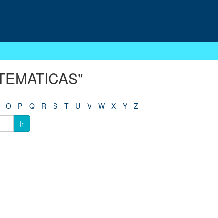
MATEMATICAS"
O
P
Q
R
S
T
U
V
W
X
Y
Z
Ir