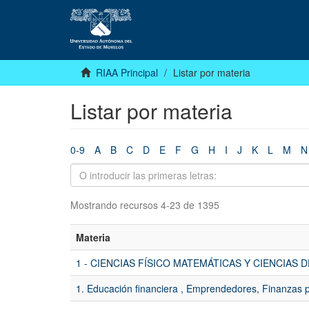
RIAA Principal
Listar por materia
Listar por materia
0-9
A
B
C
D
E
F
G
H
I
J
K
L
M
N
Mostrando recursos 4-23 de 1395
Materia
1 - CIENCIAS FÍSICO MATEMÁTICAS Y CIENCIAS D
1. Educación financiera , Emprendedores, Finanzas 