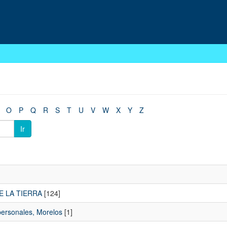
O
P
Q
R
S
T
U
V
W
X
Y
Z
Ir
E LA TIERRA
[124]
personales, Morelos
[1]