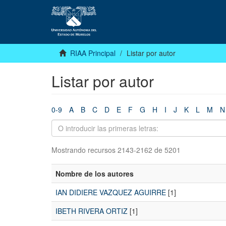
RIAA Principal
Listar por autor
Listar por autor
0-9
A
B
C
D
E
F
G
H
I
J
K
L
M
N
Mostrando recursos 2143-2162 de 5201
Nombre de los autores
IAN DIDIERE VAZQUEZ AGUIRRE
[1]
IBETH RIVERA ORTIZ
[1]